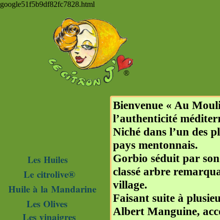
google51f5b9df82fc7828.html
®
Bienvenue « Au Mouli
l’authenticité médite
Niché dans l’un des pl
pays mentonnais.
Gorbio séduit par son
Les Huiles
classé arbre remarqua
Le citrolive®
village.
Huile à la Mandarine
Faisant suite à plusie
Les Olives
Albert Manguine, acco
Les vinaigres