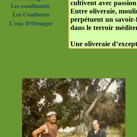
cultivent avec passion
Les condiments
Entre oliveraie, mouli
Les Confitures
perpétuent un savoir-
L'eau D'Oranger
dans le terroir médite
Une oliveraie d’excep
L’exploitation compte p
variété emblématique d
naissent des spécialit
•Huile d’olive.
•Olives salées traditio
•Pâte d’olive artisanal
•Produits du terroir é
Chaque récolte est le 
préserver toute la qua
naturel.