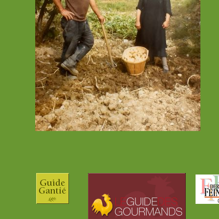
Le royaume des agru
Bénéficiant d’un clima
grès particulièrement 
remarquable diversit
•Citrons de Menton.
•Oranges douces et a
•Mandarines.
•Clémentines.
•Kumquats.
•Cédrats.
Récoltés à maturité, ce
marchés locaux, expéd
transformés en confitu
incomparables.
Citrolive® : une cr