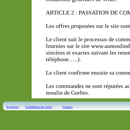
ARTICLE 2 : PASSATION DE C
Les offres proposées sur le site son
Le client suit le processus de comm
fournies sur le site www.aumoulind
sincères et exactes suivant les ren
téléphone…..).
Le client confirme ensuite sa com
Les commandes ne sont réputées acc
moulin de Gorbio.
Un accusé de réception de commande
A propos
-
Conditions de vente
-
Contact
.
les meilleurs délais.
ARTICLE 3 : DISPONIBILITE DE