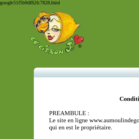
google51f5b9df82fc7828.html
®
Condit
PREAMBULE :
Le site en ligne www.aumoulindegor
qui en est le propriétaire.